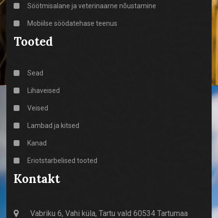
Söötmisalane ja veterinaarne nõustamine
Mobiilse söödatehase teenus
Tooted
Sead
Lihaveised
Veised
Lambad ja kitsed
Kanad
Eriotstarbelised tooted
Kontakt
Vabriku 6, Vahi küla, Tartu vald 60534 Tartumaa