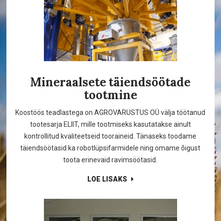
Mineraalsete täiendsöötade
tootmine
Koostöös teadlastega on AGROVARUSTUS OÜ välja töötanud
tootesarja ELIIT, mille tootmiseks kasutatakse ainult
kontrollitud kvaliteetseid tooraineid. Tänaseks toodame
täiendsöötasid ka robotlüpsifarmidele ning omame õigust
toota erinevaid ravimsöötasid.
LOE LISAKS