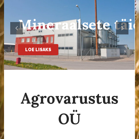
Mineraalsete täi
tootmine
LOE LISAKS
Agrovarustus
OÜ