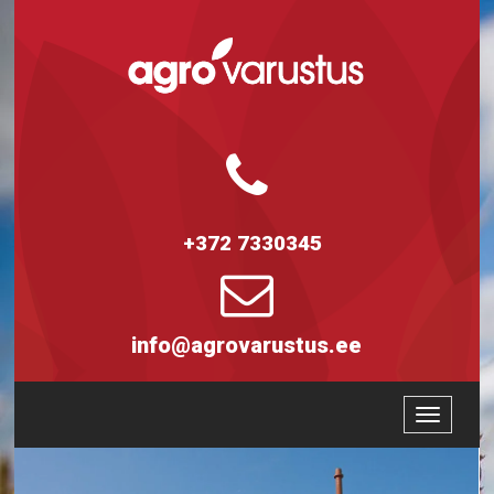
+372 7330345
info@agrovarustus.ee
Toggle
navigatio