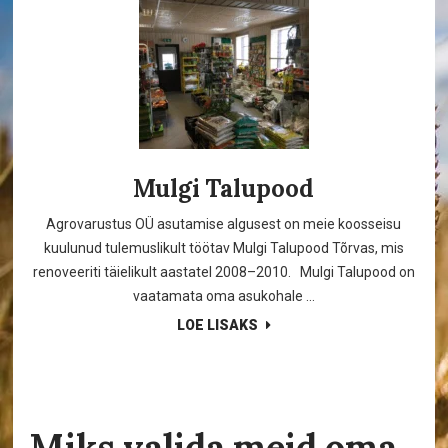
Mulgi Talupood
Agrovarustus OÜ asutamise algusest on meie koosseisu
kuulunud tulemuslikult töötav Mulgi Talupood Tõrvas, mis
renoveeriti täielikult aastatel 2008–2010. Mulgi Talupood on
vaatamata oma asukohale ...
LOE LISAKS
Miks valida meid oma