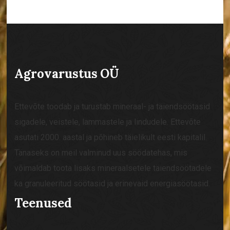
Agrovarustus OÜ
Ettevõte toodab ja turustab mineraal- ja täiendsöötasid
sigadele, veistele, lammastele ja lindudele. Ettevõte
asutati 2000. aastal ja põhineb täielikult eesti kapitalil.
Tänaseks on meil valminud uus söödatehas, mis
võimaldab toota lisaks mineraalsetele täiendsöötadele
ka granuleeritud söötasid ja erinevaid energiasöötasid.
Teenused