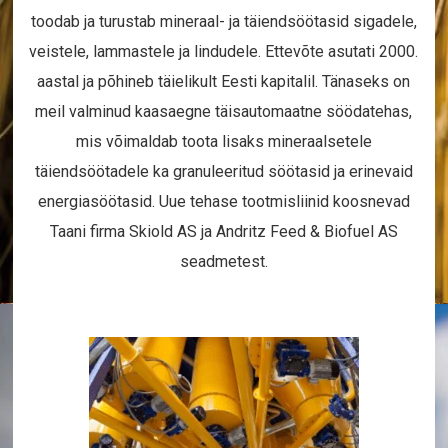
toodab ja turustab mineraal- ja täiendsöötasid sigadele,
veistele, lammastele ja lindudele. Ettevõte asutati 2000.
aastal ja põhineb täielikult Eesti kapitalil. Tänaseks on
meil valminud kaasaegne täisautomaatne söödatehas,
mis võimaldab toota lisaks mineraalsetele
täiendsöötadele ka granuleeritud söötasid ja erinevaid
energiasöötasid. Uue tehase tootmisliinid koosnevad
Taani firma Skiold AS ja Andritz Feed & Biofuel AS
seadmetest.