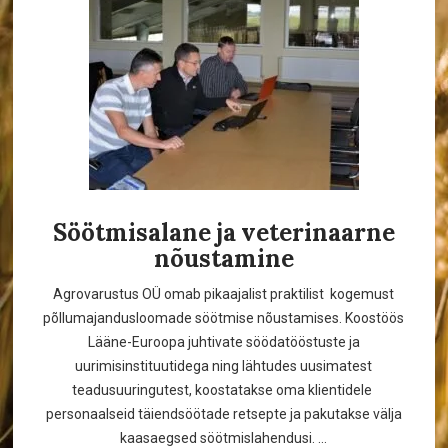
Söötmisalane ja veterinaarne
nõustamine
Agrovarustus OÜ omab pikaajalist praktilist kogemust
põllumajandusloomade söötmise nõustamises. Koostöös
Lääne-Euroopa juhtivate söödatööstuste ja
uurimisinstituutidega ning lähtudes uusimatest
teadusuuringutest, koostatakse oma klientidele
personaalseid täiendsöötade retsepte ja pakutakse välja
kaasaegsed söötmislahendusi. ...